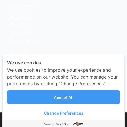
ราคา และ แพ็กเกจ
เกี่ยวกับเรา
ข้อมูลบริษัท
ขั้นตอนการใช้งาน
เงื่อนไขการให้บริการ
ติดต่อเรา
โทร 02-491-0000
We use cookies
LINE Official
We use cookies to improve your experience and
Instagram
performance on our website. You can manage your
preferences by clicking "Change Preferences".
Facebook
อีเมล info@muaythaiwifi.com
Accept All
Samurai Office
Change Preferences
COPYRIGHT © BANGKOK SAMURAI CO.,LTD.
ALL RIGHTS RESERVED.