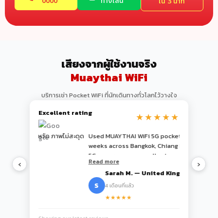
0000
ทางไลน์
ใน 3 นาที
เสียงจากผู้ใช้งานจริง
Muaythai WiFi
บริการเช่า Pocket WiFi ที่นักเดินทางทั่วโลกไว้วางใจ
Excellent rating
★★★★★
 ภาพไม่สะดุด
Used MUAYTHAI WiFi 5G pocket WiFi for 2
JALで案内
weeks across Bangkok, Chiang Mai, and Phuket.
港のカウンター
5G coverage was excellent, even on the ferry
スムーズでした。 
Read more
Read more
‹
›
to Koh Samui. Highly recommend the 30-day
Terminal 2 c
Sarah M. — United Kingdom
Kenji 
5G plan at ฿1,799 — great value.
Recommende
S
K
4 เดือนที่แล้ว
5 เดือนที่
★★★★★
★★★★