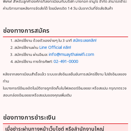
พิเศษ! สำหรับลูกค้าองค์กรที่ลงทะเบียนกับบริษัท บางกอก ซามูไร จำกัด สามารถชำระ
ค่าบริการภายหลังการจัดส่งได้ โดยมีเครดิต 14 วัน นับจากวันที่จัดส่งสินค้า
ช่องทางการสมัคร
สมัครเลยคลิก!
สมัครใช้งาน ด้วยตัวเองง่ายๆ ใน 3 นาที
Line Official คลิก!
สมัครใช้งานผ่าน
info@muaythaiwifi.com
สมัครใช้งาน ผ่านอีเมล:
02-491-0000
สมัครใช้งาน ทางโทรศัพท์:
หลังจากลงทะเบียนสำเร็จแล้ว ระบบจะส่งอีเมลยืนยันการสมัครใช้งาน ไปยังอีเมลของ
ท่าน
ในบางกรณีอีเมลอัตโนมัติอาจถูกจัดเก็บในโฟลเดอร์อีเมลขยะ หรือสแปม กรุณาตรวจ
สอบกล่องอีเมลขยะหรือสแปมของคุณเพิ่มเติม
ช่องทางการชำระเงิน
เมื่อชำระผ่านทางหน้าเว็บไซต์ หรือสำนักงานใหญ่