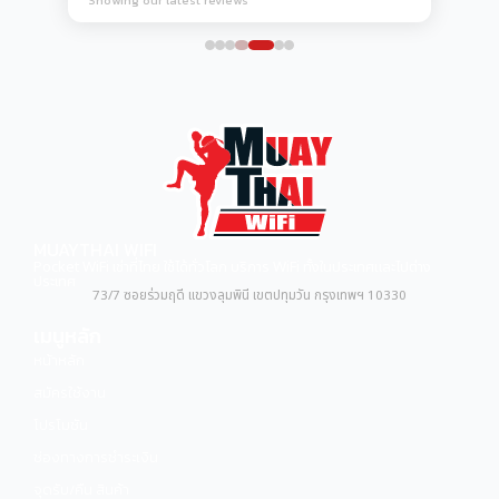
Showing our latest reviews
MUAYTHAI WIFI
Pocket WiFi เช่าที่ไทย ใช้ได้ทั่วโลก บริการ WiFi ทั้งในประเทศและไปต่าง
ประเทศ
73/7 ซอยร่วมฤดี แขวงลุมพินี เขตปทุมวัน กรุงเทพฯ 10330
เมนูหลัก
หน้าหลัก
สมัครใช้งาน
โปรโมชัน
ช่องทางการชำระเงิน
จุดรับ/คืน สินค้า