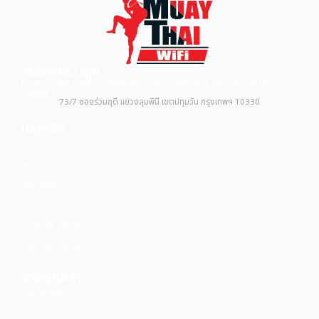
MUAYTHAI WIFI
Pocket WiFi เช่าที่ไทย ใช้ได้ทั่วโลก บริการ WiFi ทั้งในประเทศและไปต่าง
ประเทศ
73/7 ซอยร่วมฤดี แขวงลุมพินี เขตปทุมวัน กรุงเทพฯ 10330
เมนูหลัก
หน้าหลัก
สมัครใช้งาน
โปรโมชัน
ช่องทางการชำระเงิน
จุดรับ/คืน สินค้า
ราคา และ แพ็กเกจ
เกี่ยวกับเรา
ข้อมูลบริษัท
ขั้นตอนการใช้งาน