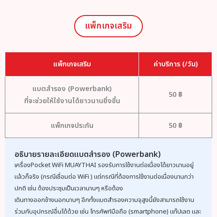
แพ็กเกจเสริม
แพ็กเกจเสริม
ค่าบริการ (/วัน)
แบตสำรอง (Powerbank)
50 ฿
ที่จะช่วยให้ใช้งานได้ยาวนานยิ่งขึ้น
แพ็กเกจประกัน
50 ฿
อธิบายรายละเอียดแบตสำรอง (Powerbank)
เครื่องPocket WiFi MUAYTHAI รองรับการใช้งานต่อเนื่องได้ยาวนานอยู่
แล้วก็จริง (กรณีเชื่อมต่อ WiFi ) แต่กรณีที่ต้องการใช้งานต่อเนื่องนานกว่า
ปกติ เช่น ต้องประชุมเป็นเวลานานๆ หรือต้อง
เดินทางออกข้างนอกนานๆ อีกทั้งแบตสำรองความจุสูงนี้ยังสามารถใช้งาน
ร่วมกับอุปกรณ์อื่นได้ด้วย เช่น โทรศัพท์มือถือ (smartphone) แท๊ปเลต และ