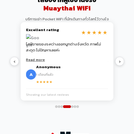
Muaythai WiFi
บริการเช่า Pocket WiFi ที่นักเดินทางทั่วโลกไว้วางใจ
Excellent rating
★★★★★
งหวัด ภาพไม่
Used MUAYTHAI WiFi 5G pocket WiFi for 2
JALで案内
weeks across Bangkok, Chiang Mai, and
空港のカウンタ
Phuket. 5G coverage was excellent, even on
常にスムーズでし
Read more
Read more
‹
›
the ferry to Koh Samui. Highly recommend
Mueang Term
Sarah M. — United Kingdom
Kenji 
the 30-day 5G plan at ฿1,799 — great value.
Recommende
S
K
4 เดือนที่แล้ว
5 เดือนที่
★★★★★
★★★★
Showing our latest reviews