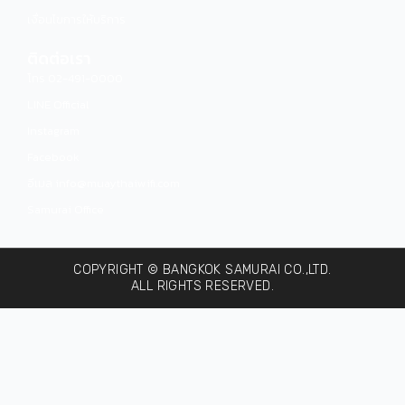
เงื่อนไขการให้บริการ
ติดต่อเรา
โทร 02-491-0000
LINE Official
Instagram
Facebook
อีเมล info@muaythaiwifi.com
Samurai Office
COPYRIGHT © BANGKOK SAMURAI CO.,LTD.
ALL RIGHTS RESERVED.