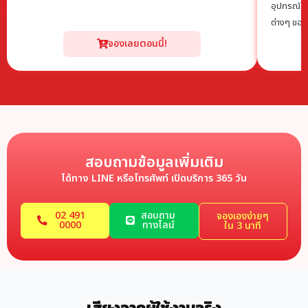
อุปกรณ์ได้
ต่างๆ ขอ
จองเลยตอนนี้!
สอบถามข้อมูลเพิ่มเติม
ได้ทาง LINE หรือโทรศัพท์ เปิดบริการ 365 วัน
02 491
สอบถาม
จองเองง่ายๆ
0000
ทางไลน์
ใน 3 นาที
เสียงจากผู้ใช้งานจริง