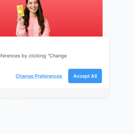
ferences by clicking "Change
ติดต่อเรา
โทร 02-491-0000
Change Preferences
Accept All
LINE Official
Instagram
Facebook
อีเมล info@muaythaiwifi.com
Samurai Office