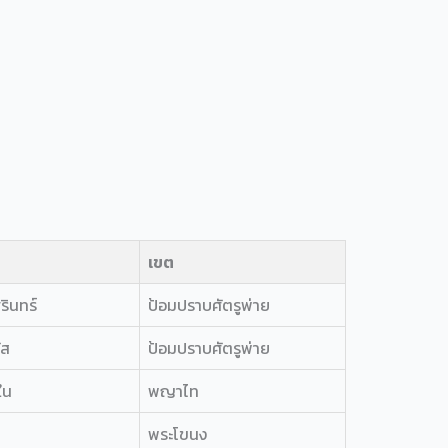
เขต
รินทร์
ป้อมปราบศัตรูพ่าย
ัส
ป้อมปราบศัตรูพ่าย
ใน
พญาไท
พระโขนง