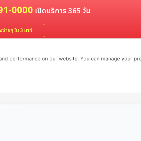
91-0000
เปิดบริการ 365 วัน
ง่ายๆ ใน 3 นาที
and performance on our website. You can manage your pre
ัก
เกี่ยวกับเรา
ข้อมูลบริษัท
้งาน
ขั้นตอนการใช้งาน
น
เงื่อนไขการให้บริการ
การชำระเงิน
ืน สินค้า
ะ แพ็กเกจ