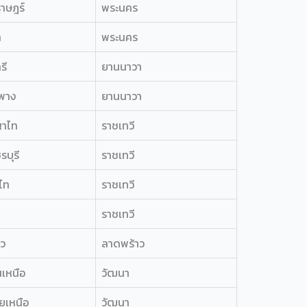
าษฎร์
พระนคร
า
พระนคร
รี
ยานนาวา
พาง
ยานนาวา
าไท
ราชเทวี
บุรี
ราชเทวี
ไท
ราชเทวี
ราชเทวี
าว
ลาดพร้าว
เหนือ
วัฒนา
ยเหนือ
วัฒนา