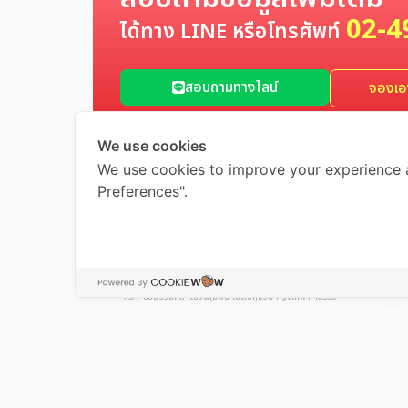
02-4
ได้ทาง LINE หรือโทรศัพท์
สอบถามทางไลน์
จองเอง
We use cookies
We use cookies to improve your experience 
Preferences".
เมนูหล
หน้าหลัก
สมัครใช
MUAYTHAI WIFI
โปรโมชั
Pocket WiFi เช่าที่ไทย ใช้ได้ทั่วโลก บริการ WiFi ทั้งในประเทศและ
ไปต่างประเทศ
73/7 ซอยร่วมฤดี แขวงลุมพินี เขตปทุมวัน กรุงเทพฯ 10330
ช่องทาง
จุดรับ/ค
ราคา แล